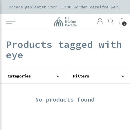
k voor ouders & kids in de Amsterdamse Pijp
Orders geplaatst voor 15:00 worden dezelfde werkdag verzonden
0
Products tagged with
eye
Categories
Filters
No products found