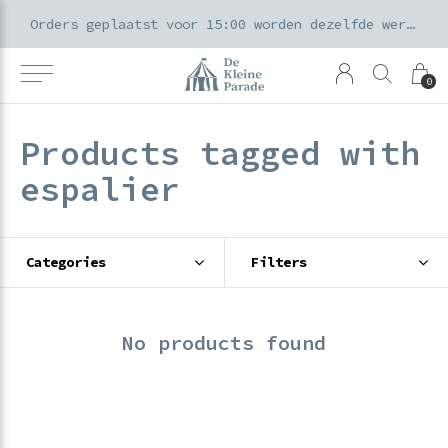
k voor ouders & kids in de Amsterdamse Pijp
Orders geplaatst voor 15:00 worden dezelfde werkdag verzonden
0
Products tagged with
espalier
Categories
Filters
No products found