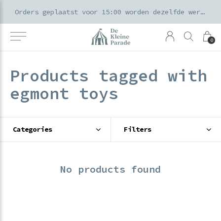
k voor ouders & kids in de Amsterdamse Pijp
Orders geplaatst voor 15:00 worden dezelfde werkdag verzonden
0
Products tagged with
egmont toys
Categories
Filters
No products found