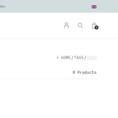
den
0
HOME
TAGS
EEND
0 Products