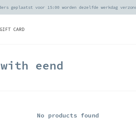
ders geplaatst voor 15:00 worden dezelfde werkdag verzon
GIFT CARD
 with eend
No products found