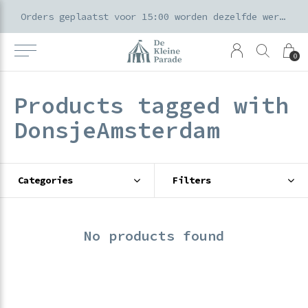
k voor ouders & kids in de Amsterdamse Pijp
Orders geplaatst voor 15:00 worden dezelfde werkdag verzonden
0
Products tagged with
DonsjeAmsterdam
Categories
Filters
No products found