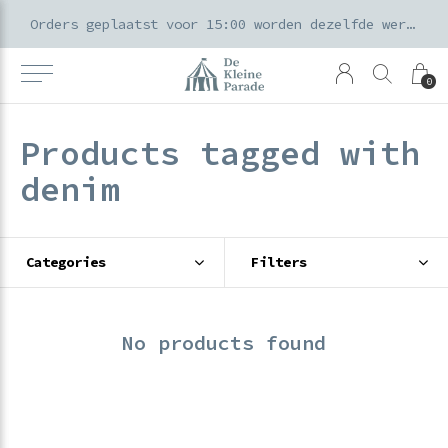
k voor ouders & kids in de Amsterdamse Pijp
Orders geplaatst voor 15:00 worden dezelfde werkdag verzonden
0
Products tagged with
denim
Categories
Filters
No products found