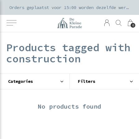
k voor ouders & kids in de Amsterdamse Pijp
Orders geplaatst voor 15:00 worden dezelfde werkdag verzonden
0
Products tagged with
construction
Categories
Filters
No products found