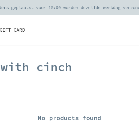
ders geplaatst voor 15:00 worden dezelfde werkdag verzon
GIFT CARD
 with cinch
No products found