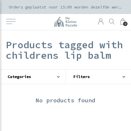
k voor ouders & kids in de Amsterdamse Pijp
Orders geplaatst voor 15:00 worden dezelfde werkdag verzonden
0
Products tagged with
childrens lip balm
Categories
Filters
No products found