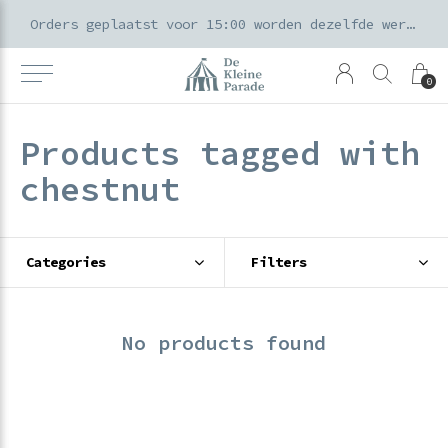
k voor ouders & kids in de Amsterdamse Pijp
Orders geplaatst voor 15:00 worden dezelfde werkdag verzonden
0
Products tagged with
chestnut
Categories
Filters
No products found