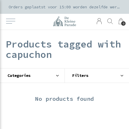
k voor ouders & kids in de Amsterdamse Pijp
Orders geplaatst voor 15:00 worden dezelfde werkdag verzonden
0
Products tagged with
capuchon
Categories
Filters
No products found