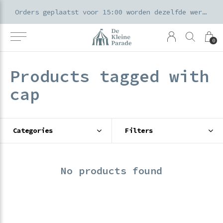
k voor ouders & kids in de Amsterdamse Pijp
Orders geplaatst voor 15:00 worden dezelfde werkdag verzonden
0
Products tagged with
cap
Categories
Filters
No products found