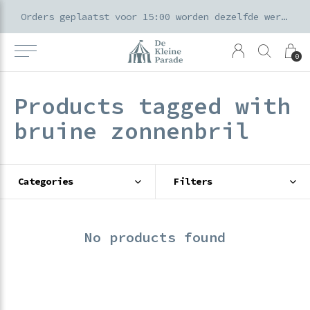
k voor ouders & kids in de Amsterdamse Pijp
Orders geplaatst voor 15:00 worden dezelfde werkdag verzonden
0
Products tagged with
bruine zonnenbril
Categories
Filters
No products found