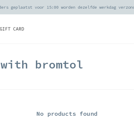
ders geplaatst voor 15:00 worden dezelfde werkdag verzon
GIFT CARD
 with bromtol
No products found