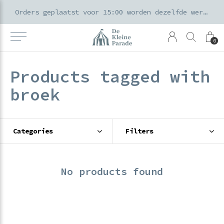
k voor ouders & kids in de Amsterdamse Pijp
Orders geplaatst voor 15:00 worden dezelfde werkdag verzonden
0
Products tagged with
broek
Categories
Filters
No products found