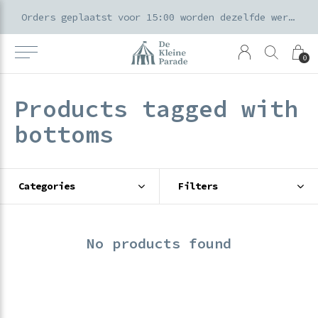
k voor ouders & kids in de Amsterdamse Pijp
Orders geplaatst voor 15:00 worden dezelfde werkdag verzonden
0
Products tagged with
bottoms
Categories
Filters
No products found