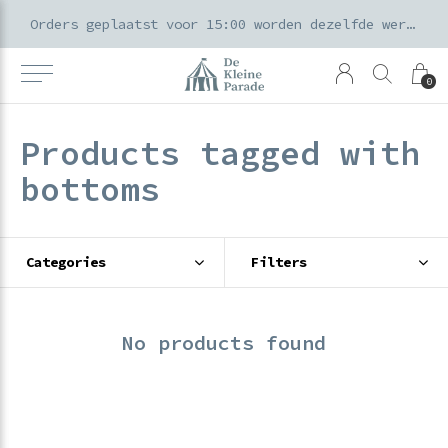
k voor ouders & kids in de Amsterdamse Pijp
Orders geplaatst voor 15:00 worden dezelfde werkdag verzonden
0
Products tagged with
bottoms
Categories
Filters
No products found