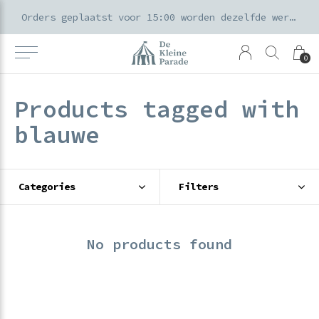
k voor ouders & kids in de Amsterdamse Pijp
Orders geplaatst voor 15:00 worden dezelfde werkdag verzonden
0
Products tagged with
blauwe
Categories
Filters
No products found