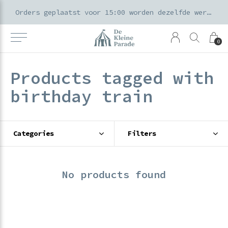
k voor ouders & kids in de Amsterdamse Pijp
Orders geplaatst voor 15:00 worden dezelfde werkdag verzonden
0
Products tagged with
birthday train
Categories
Filters
No products found