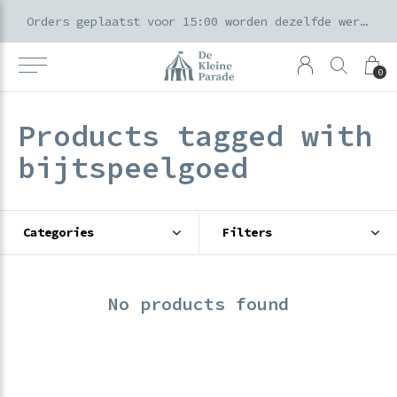
k voor ouders & kids in de Amsterdamse Pijp
Orders geplaatst voor 15:00 worden dezelfde werkdag verzonden
0
Products tagged with
bijtspeelgoed
Categories
Filters
No products found