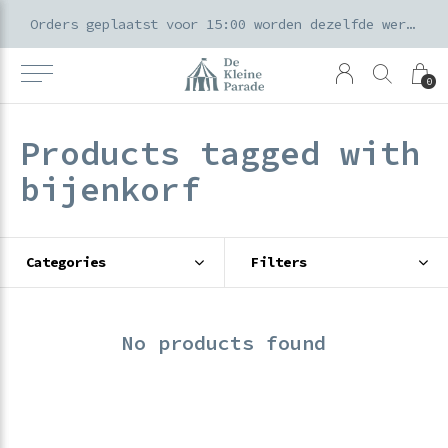
k voor ouders & kids in de Amsterdamse Pijp
Orders geplaatst voor 15:00 worden dezelfde werkdag verzonden
0
Products tagged with
bijenkorf
Categories
Filters
No products found