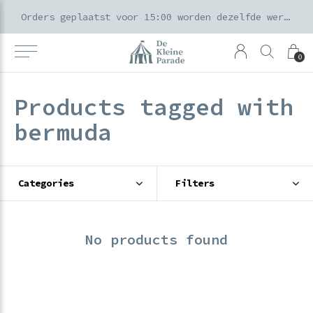
k voor ouders & kids in de Amsterdamse Pijp
Orders geplaatst voor 15:00 worden dezelfde werkdag verzonden
0
Products tagged with
bermuda
Categories
Filters
No products found