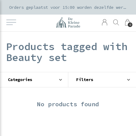
k voor ouders & kids in de Amsterdamse Pijp
Orders geplaatst voor 15:00 worden dezelfde werkdag verzonden
0
Products tagged with
Beauty set
Categories
Filters
No products found