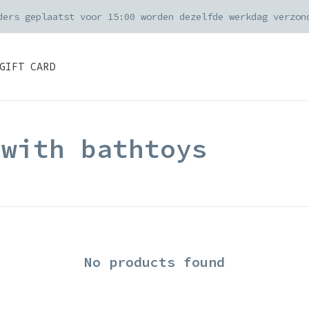
ders geplaatst voor 15:00 worden dezelfde werkdag verzon
GIFT CARD
 with bathtoys
No products found