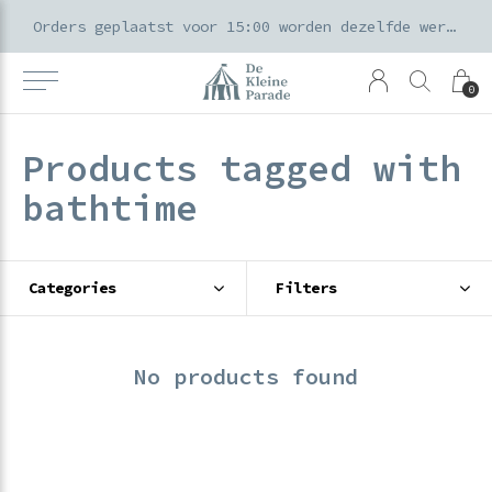
k voor ouders & kids in de Amsterdamse Pijp
Orders geplaatst voor 15:00 worden dezelfde werkdag verzonden
0
Products tagged with
bathtime
Categories
Filters
No products found