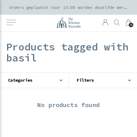
k voor ouders & kids in de Amsterdamse Pijp
Orders geplaatst voor 15:00 worden dezelfde werkdag verzonden
0
Products tagged with
basil
Categories
Filters
No products found