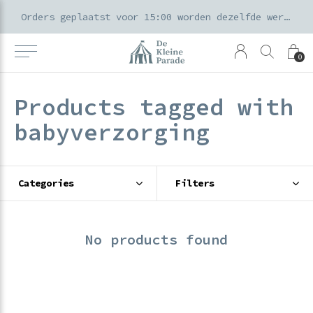
k voor ouders & kids in de Amsterdamse Pijp
Orders geplaatst voor 15:00 worden dezelfde werkdag verzonden
0
Products tagged with
babyverzorging
Categories
Filters
No products found