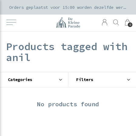
k voor ouders & kids in de Amsterdamse Pijp
Orders geplaatst voor 15:00 worden dezelfde werkdag verzonden
0
Products tagged with
anil
Categories
Filters
No products found