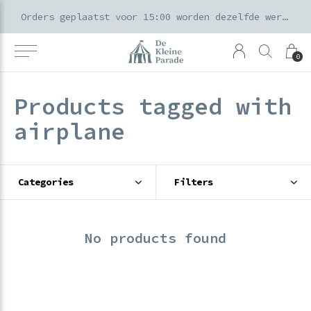
k voor ouders & kids in de Amsterdamse Pijp
Orders geplaatst voor 15:00 worden dezelfde werkdag verzonden
0
Products tagged with
airplane
Categories
Filters
No products found