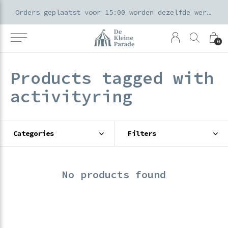
k voor ouders & kids in de Amsterdamse Pijp
Orders geplaatst voor 15:00 worden dezelfde werkdag verzonden
0
Products tagged with
activityring
Categories
Filters
No products found