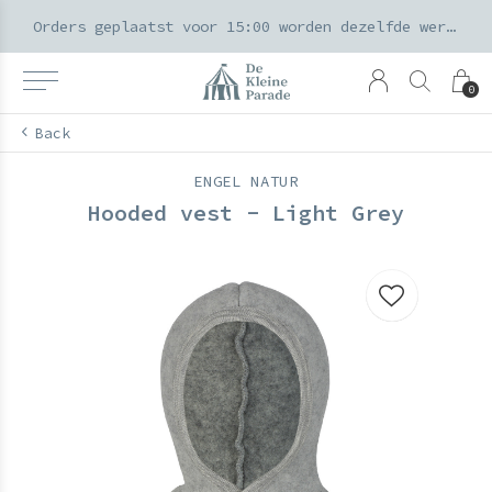
k voor ouders & kids in de Amsterdamse Pijp
Orders geplaatst voor 15:00 worden dezelfde werkdag verzonden
0
Back
ENGEL NATUR
Hooded vest - Light Grey