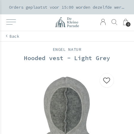
k voor ouders & kids in de Amsterdamse Pijp
Orders geplaatst voor 15:00 worden dezelfde werkdag verzonden
0
Back
ENGEL NATUR
Hooded vest - Light Grey