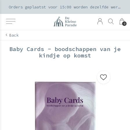
k voor ouders & kids in de Amsterdamse Pijp
Orders geplaatst voor 15:00 worden dezelfde werkdag verzonden
0
Back
Baby Cards - boodschappen van je
kindje op komst