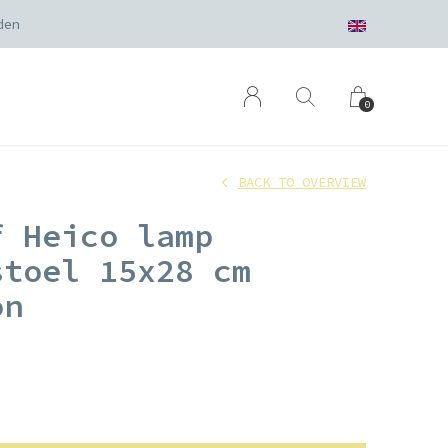
den
0
BACK TO OVERVIEW
f Heico lamp
stoel 15x28 cm
on