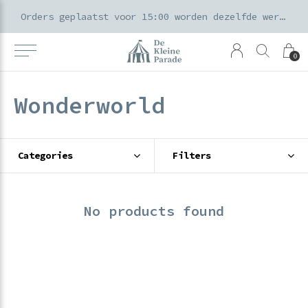
k voor ouders & kids in de Amsterdamse Pijp
Orders geplaatst voor 15:00 worden dezelfde werkdag verzonden
0
Wonderworld
Categories
Filters
No products found