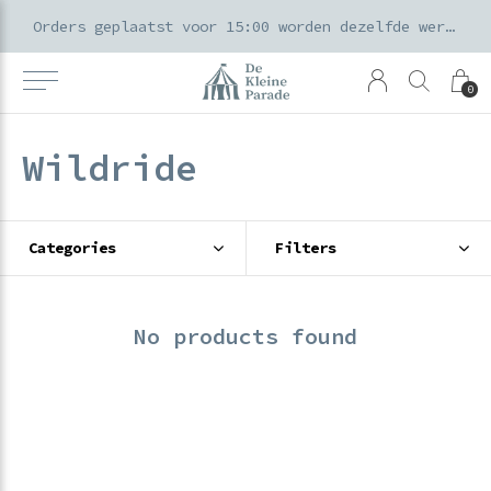
k voor ouders & kids in de Amsterdamse Pijp
Orders geplaatst voor 15:00 worden dezelfde werkdag verzonden
0
Wildride
Categories
Filters
No products found