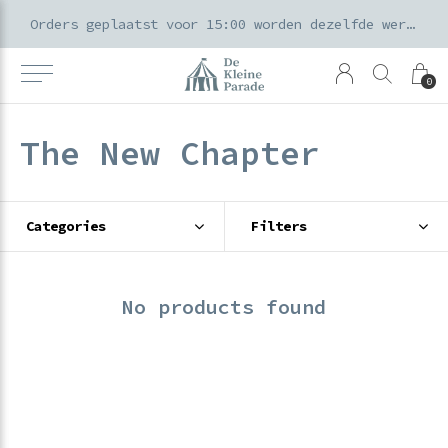
k voor ouders & kids in de Amsterdamse Pijp
Orders geplaatst voor 15:00 worden dezelfde werkdag verzonden
0
The New Chapter
Categories
Filters
No products found