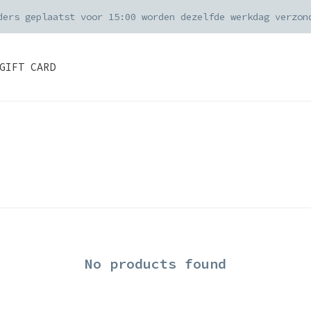
ders geplaatst voor 15:00 worden dezelfde werkdag verzon
GIFT CARD
No products found