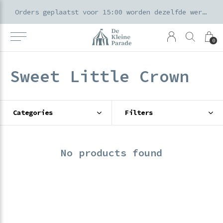
k voor ouders & kids in de Amsterdamse Pijp
Orders geplaatst voor 15:00 worden dezelfde werkdag verzonden
0
Sweet Little Crown
Categories
Filters
No products found