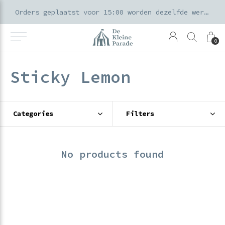
k voor ouders & kids in de Amsterdamse Pijp
Orders geplaatst voor 15:00 worden dezelfde werkdag verzonden
0
Sticky Lemon
Categories
Filters
No products found