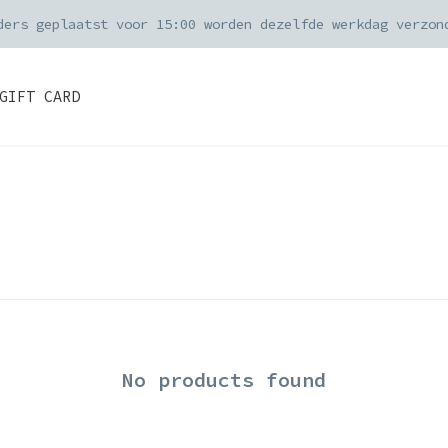
ders geplaatst voor 15:00 worden dezelfde werkdag verzon
GIFT CARD
No products found