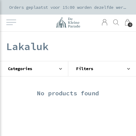
k voor ouders & kids in de Amsterdamse Pijp
Orders geplaatst voor 15:00 worden dezelfde werkdag verzonden
0
Lakaluk
Categories
Filters
No products found