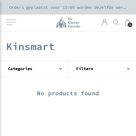
k voor ouders & kids in de Amsterdamse Pijp
Orders geplaatst voor 15:00 worden dezelfde werkdag verzonden
0
Kinsmart
Categories
Filters
No products found