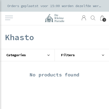
k voor ouders & kids in de Amsterdamse Pijp
Orders geplaatst voor 15:00 worden dezelfde werkdag verzonden
0
Khasto
Categories
Filters
No products found