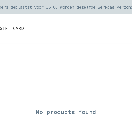
ders geplaatst voor 15:00 worden dezelfde werkdag verzon
GIFT CARD
No products found