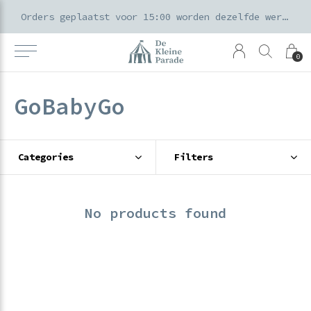
k voor ouders & kids in de Amsterdamse Pijp
Orders geplaatst voor 15:00 worden dezelfde werkdag verzonden
0
GoBabyGo
Categories
Filters
No products found