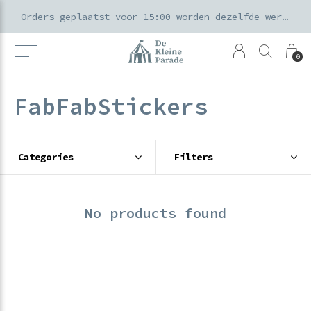
k voor ouders & kids in de Amsterdamse Pijp
Orders geplaatst voor 15:00 worden dezelfde werkdag verzonden
0
FabFabStickers
Categories
Filters
No products found