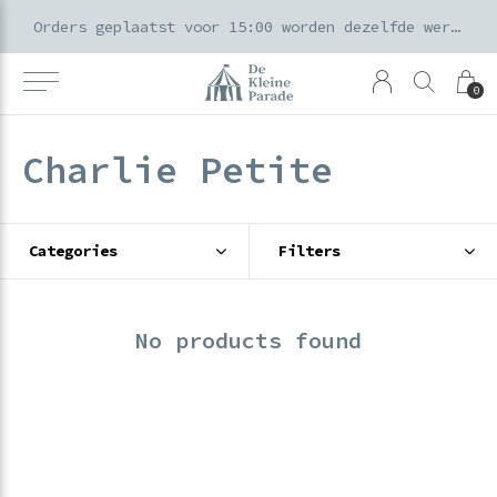
k voor ouders & kids in de Amsterdamse Pijp
Orders geplaatst voor 15:00 worden dezelfde werkdag verzonden
0
Charlie Petite
Categories
Filters
No products found