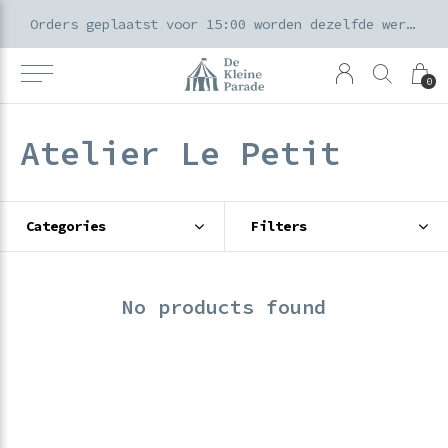
k voor ouders & kids in de Amsterdamse Pijp
Orders geplaatst voor 15:00 worden dezelfde werkdag verzonden
0
Atelier Le Petit
Categories
Filters
No products found