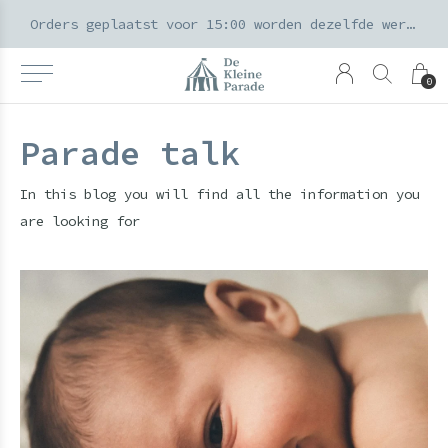
k voor ouders & kids in de Amsterdamse Pijp
Orders geplaatst voor 15:00 worden dezelfde werkdag verzonden
0
Parade talk
In this blog you will find all the information you
are looking for